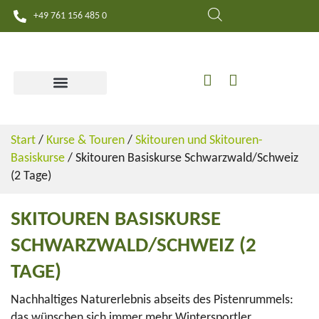
+49 761 156 485 0
Mein Konto
Warenkorb
KURSE & TOUREN
Start
/
Kurse & Touren
/
Skitouren und Skitouren-
Basiskurse
/ Skitouren Basiskurse Schwarzwald/Schweiz
(2 Tage)
SKITOUREN BASISKURSE
SCHWARZWALD/SCHWEIZ (2
TAGE)
Nachhaltiges Naturerlebnis abseits des Pistenrummels:
das wünschen sich immer mehr Wintersportler.